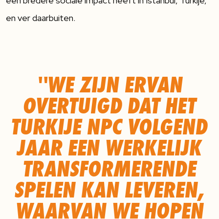
een bredere sociale impact heeft in Istanbul, Turkije,
en ver daarbuiten.
''WE ZIJN ERVAN
OVERTUIGD DAT HET
TURKIJE NPC VOLGEND
JAAR EEN WERKELIJK
TRANSFORMERENDE
SPELEN KAN LEVEREN,
WAARVAN WE HOPEN