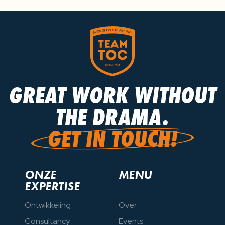
GREAT WORK WITHOUT
GREAT WORK WITHOUT
THE DRAMA.
THE DRAMA.
GET IN TOUCH!
GET IN TOUCH!
ONZE
MENU
EXPERTISE
Ontwikkeling
Over
Consultancy
Events